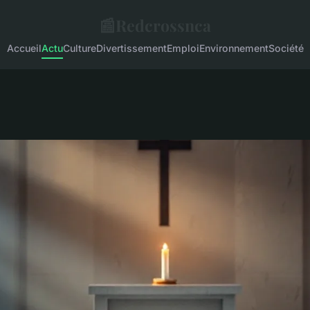
📰
Redcrossnca
Accueil
Actu
Culture
Divertissement
Emploi
Environnement
Société