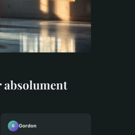
ir absolument
Gordon
G