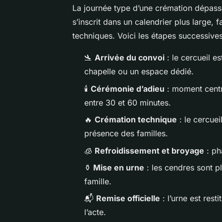
La journée type d’une crémation dépass
s’inscrit dans un calendrier plus large, 
techniques. Voici les étapes successives
🛬
Arrivée du convoi
: le cercueil e
chapelle ou un espace dédié.
🕯️
Cérémonie d’adieu
: moment cent
entre 30 et 60 minutes.
🔥
Crémation technique
: le cercuei
présence des familles.
🧊
Refroidissement et broyage
: ph
⚱️
Mise en urne
: les cendres sont p
famille.
📬
Remise officielle
: l’urne est res
l’acte.