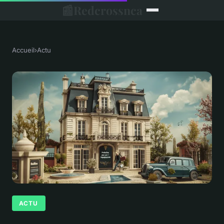
📰
Redcrossnca
Accueil
›
Actu
ACTU